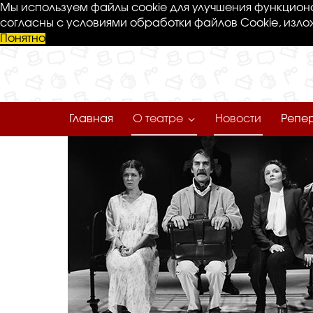
Мы используем файлы cookie для улучшения функциона
согласны с условиями обработки файлов Cookie, изло
Понятно
Главная
О театре
Новости
Репе