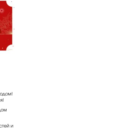
одом!
я!
дом
стей и