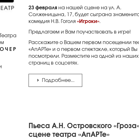
23 февраля
на нашей сцене на ул. А.
Солженицына, 17, будет сыграна знаменит
комедия Н.В. Гоголя
«Игроки»
.
Предлагаем и Вам поучаствовать в игре!
 Театра
ем
Расскажите о Вашем первом посещении те
 О Ч Е Р
«АпАРТе» и о первом спектакле, который Вы
посмотрели. Разместите на одной из наших
страниц в соцсетях.
и
Подробнее...
Пьеса А.Н. Островского «Гроза
сцене театра «АпАРТе»