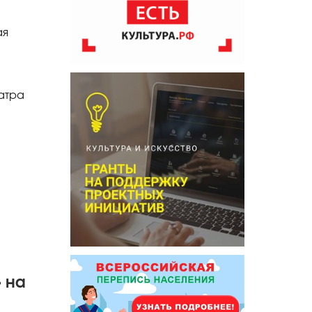
ая
атра
» на