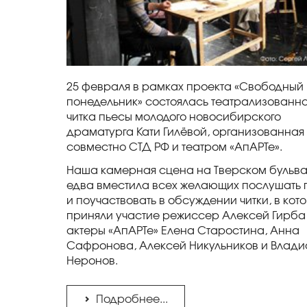
25 февраля в рамках проекта «Свободный
понедельник» состоялась театрализованн
читка пьесы молодого новосибирского
драматурга Кати Гилёвой, организованная
совместно СТД РФ и театром «АпАРТе».
Наша камерная сцена на Тверском бульв
едва вместила всех желающих послушать 
и поучаствовать в обсуждении читки, в кот
приняли участие режиссер Алексей Гирба
актеры «АпАРТе» Елена Старостина, Анна
Сафронова, Алексей Никульников и Влади
Неронов.
Подробнее...