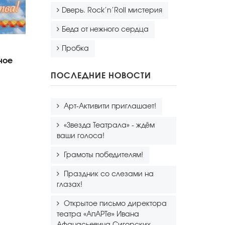
Dверь. Rock’n’Roll мистерия
Беда от нежного сердца
Пробка
ное
ПОСЛЕДНИЕ НОВОСТИ
Арт-Активити приглашает!
«Звезда Театрала» - ждём
ваши голоса!
Грамоты победителям!
Праздник со слезами на
глазах!
Открытое письмо директора
театра «АпАРТе» Ивана