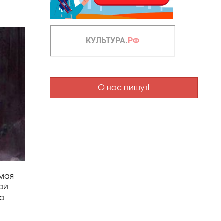
О нас пишут!
омая
ой
 о