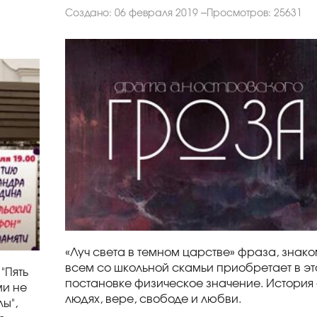
Создано: 06 февраля 2019
Просмотров: 25631
«Луч света в темном царстве» фраза, знак
всем со школьной скамьи приобретает в эт
 "Пять
постановке физическое значение. История
ми не
людях, вере, свободе и любви.
ы",