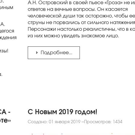
р,
А.Н. Островский в своей пьесе «Гроза» не 
диным
ответов на вечные вопросы. Он касается
человеческой души так осторожно, чтобы е
струны не порвались от сильного натяжения
А.
Персонажи настолько реалистичны, что в 
щегося
из них можно увидеть знакомое лицо.
ждения
изы!
Подробнее...
.
A -
С Новым 2019 годом!
рте»
Создано: 01 января 2019
Просмотров: 1434