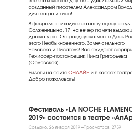
всё это и многое другое – удивительный ми
созданный писателем Александром Воло
для театра и кино!
8 февраля приходите на нашу сцену на ул. 
Солженицына, 17, на вечер памяти выдаю
драматурга. Отпразднуем вместе День Ро
этого Необыкновенного, Замечательного
Человека и Писателя! Вас ожидают сюрпр
Режиссер-постановщик Нина Григорьева
(Орловская).
Билеты на сайте
ОНЛАЙН
и в кассах театра
Добро пожаловать!
Фестиваль «LA NOCHE FLAMENC
2019» состоится в театре «АпА
Создано: 26 января 2019
Просмотров: 2759