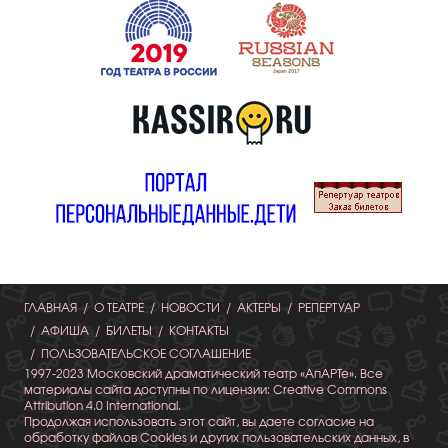
ГЛАВНАЯ
О ТЕАТРЕ
НОВОСТИ
АКТЕРЫ
РЕПЕРТУАР
АФИША
БИЛЕТЫ
КОНТАКТЫ
ПОЛЬЗОВАТЕЛЬСКОЕ СОГЛАШЕНИЕ
1997-2023 Московский драматический театр «АпАРТе». Все
материалы сайта доступны по лицензии: Creative Commons
Attribution 4.0 International.
Продолжая использовать этот сайт, вы даете согласие на
обработку файлов Cookies и других пользовательских данных, в