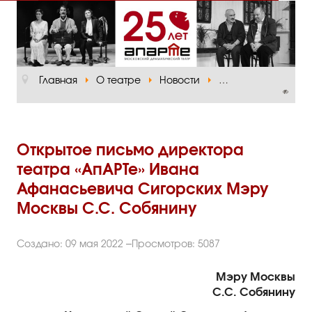
Главная
О театре
Главная
О театре
Новости
Открытое письмо 
Официальная информация
Руководство
Основная сцена
Открытое письмо директора
театра «АпАРТе» Ивана
Малый зал
Афанасьевича Сигорских Мэру
Проект «Театр в школе»
Москвы С.С. Собянину
Отзывы и рецензии
Создано: 09 мая 2022
Просмотров: 5087
Пресса
Мэру Москвы
Отзывы зрителей
С.С. Собянину