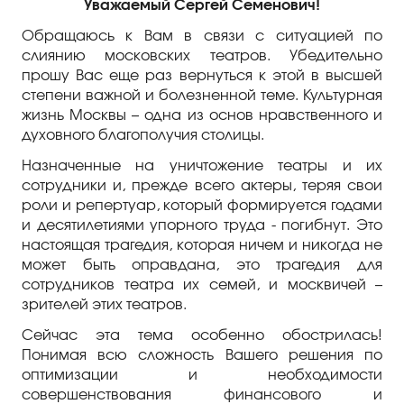
Правила посещения
Уважаемый Сергей Семенович!
Обращаюсь к Вам в связи с ситуацией по
Правила группового посещения
слиянию московских театров. Убедительно
прошу Вас еще раз вернуться к этой в высшей
Порядок возврата билетов
степени важной и болезненной теме. Культурная
жизнь Москвы – одна из основ нравственного и
Новости
духовного благополучия столицы.
Репертуар
Назначенные на уничтожение театры и их
сотрудники и, прежде всего актеры, теряя свои
роли и репертуар, который формируется годами
Афиша
и десятилетиями упорного труда - погибнут. Это
настоящая трагедия, которая ничем и никогда не
Билеты
может быть оправдана, это трагедия для
сотрудников театра их семей, и москвичей –
Контакты
зрителей этих театров.
Сейчас эта тема особенно обострилась!
Понимая всю сложность Вашего решения по
оптимизации и необходимости
совершенствования финансового и