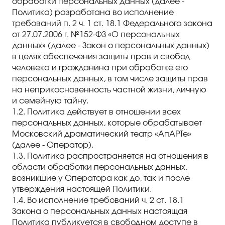
Правила посещения
обработки персональных данных (далее -
Политика) разработана во исполнение
Правила группового посещения
требований п. 2 ч. 1 ст. 18.1 Федерального закона
от 27.07.2006 г. №152-ФЗ «О персональных
Порядок возврата билетов
данных» (далее - Закон о персональных данных)
в целях обеспечения защиты прав и свобод
Новости
человека и гражданина при обработке его
персональных данных, в том числе защиты прав
на неприкосновенность частной жизни, личную
Репертуар
и семейную тайну.
1.2. Политика действует в отношении всех
Афиша
персональных данных, которые обрабатывает
Московский драматический театр «АпАРТе»
Билеты
(далее - Оператор).
1.3. Политика распространяется на отношения в
Контакты
области обработки персональных данных,
возникшие у Оператора как до, так и после
утверждения настоящей Политики.
1.4. Во исполнение требований ч. 2 ст. 18.1
Закона о персональных данных настоящая
Политика публикуется в свободном доступе в