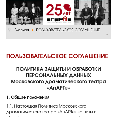
Главная
О театре
Главная
ПОЛЬЗОВАТЕЛЬСКОЕ СОГЛАШЕНИЕ
Официальная информация
Руководство
Основная сцена
ПОЛЬЗОВАТЕЛЬСКОЕ СОГЛАШЕНИЕ
Малый зал
ПОЛИТИКА ЗАЩИТЫ И ОБРАБОТКИ
Проект «Театр в школе»
ПЕРСОНАЛЬНЫХ ДАННЫХ
Московского драматического театра
Отзывы и рецензии
«АпАРТе»
Пресса
1. Общие положения
1.1. Настоящая Политика Московского
Отзывы зрителей
драматического театра «АпАРТе» защиты и