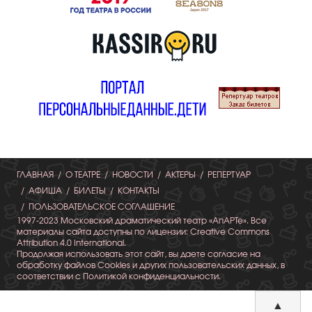
ГЛАВНАЯ
О ТЕАТРЕ
НОВОСТИ
АКТЕРЫ
РЕПЕРТУАР
АФИША
БИЛЕТЫ
КОНТАКТЫ
ПОЛЬЗОВАТЕЛЬСКОЕ СОГЛАШЕНИЕ
1997-2023 Московский драматический театр «АпАРТе». Все
материалы сайта доступны по лицензии: Creative Commons
Attribution 4.0 International.
Продолжая использовать этот сайт, вы даете согласие на
обработку файлов Cookies и других пользовательских данных, в
соответствии с Политикой конфиденциальности.
▲