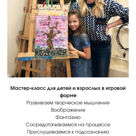
Правила посещения
Правила группового посещения
Порядок возврата билетов
Новости
Репертуар
Афиша
Билеты
Мастер-класс для детей и взрослых в игровой
форме
Контакты
Развиваем творческое мышление
Воображение
Фантазию
Сосредотачиваемся на процессе
Прислушиваемся к подсознанию