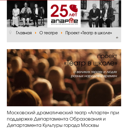
Главная
О театре
Главная
О театре
Проект «Театр в школе»
Официальная информация
Руководство
Основная сцена
Малый зал
Проект «Театр в школе»
Отзывы и рецензии
Пресса
Московский драматический театр «Апарте» при
Отзывы зрителей
поддержке Департамента Образования и
Департамента Культуры города Москвы