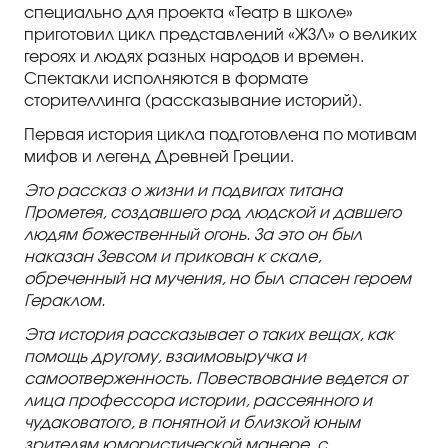
Правила посещения
специально для проекта «Театр в школе»
приготовил цикл представлений «ЖЗЛ» о великих
Правила группового посещения
героях и людях разных народов и времен.
Спектакли исполняются в формате
Порядок возврата билетов
сторителлинга (рассказывание историй).
Новости
Первая история цикла подготовлена по мотивам
мифов и легенд Древней Греции.
Репертуар
Это рассказ о жизни и подвигах титана
Прометея, создавшего род людской и давшего
Афиша
людям божественный огонь. За это он был
наказан Зевсом и прикован к скале,
обреченный на мучения, но был спасен героем
Билеты
Гераклом.
Контакты
Эта история рассказывает о таких вещах, как
помощь другому, взаимовыручка и
самоотверженность. Повествование ведется от
лица профессора истории, рассеянного и
чудаковатого, в понятной и близкой юным
зрителям юмористической манере, с