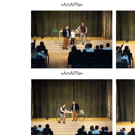
«АпАРТе»
«АпАРТе»