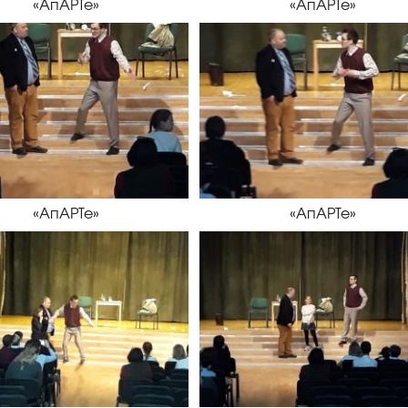
«АпАРТе»
«АпАРТе»
«АпАРТе»
«АпАРТе»