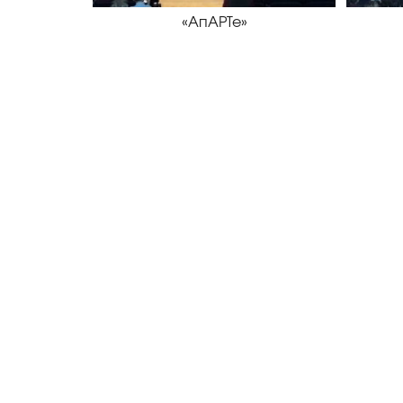
«АпАРТе»