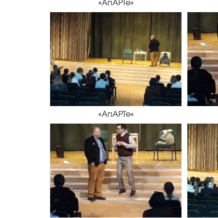
«АпАРТе»
«АпАРТе»