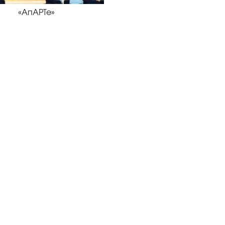
«АпАРТе»