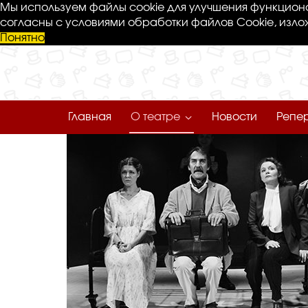
Мы используем файлы cookie для улучшения функциона
согласны с условиями обработки файлов Cookie, изло
Понятно
Главная
О театре
Новости
Репе