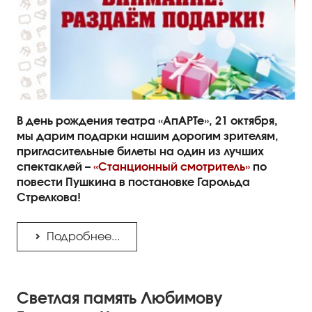
Правила посещения
Правила группового посещения
Порядок возврата билетов
Новости
В день рождения театра «АпАРТе», 21 октября,
Репертуар
мы дарим подарки нашим дорогим зрителям,
пригласительные билеты на один из лучших
Афиша
спектаклей –
«Станционный смотритель»
по
повести Пушкина в постановке Гарольда
Билеты
Стрелкова!
Контакты
Подробнее...
Светлая память Любимову