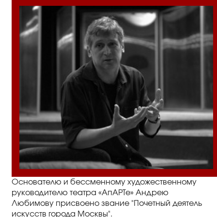
Основателю и бессменному художественному
руководителю театра «АпАРТе» Андрею
Любимову присвоено звание "Почетный деятель
искусств города Москвы".