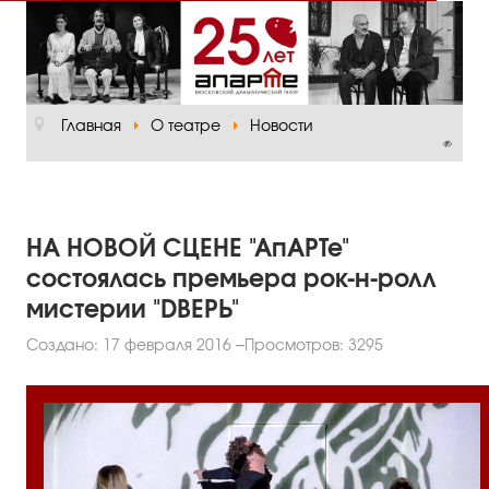
Главная
О театре
Главная
О театре
Новости
Официальная информация
Руководство
Основная сцена
НА НОВОЙ СЦЕНЕ "АпАРТе"
Малый зал
состоялась премьера рок-н-ролл
мистерии "DВЕРЬ"
Проект «Театр в школе»
Создано: 17 февраля 2016
Просмотров: 3295
Отзывы и рецензии
Пресса
Отзывы зрителей