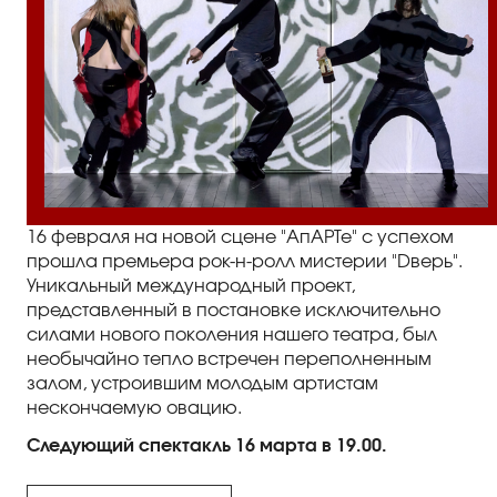
Правила посещения
Правила группового посещения
Порядок возврата билетов
Новости
Репертуар
16 февраля на новой сцене "АпАРТе" с успехом
Афиша
прошла премьера рок-н-ролл мистерии "Dверь".
Уникальный международный проект,
Билеты
представленный в постановке исключительно
силами нового поколения нашего театра, был
необычайно тепло встречен переполненным
Контакты
залом, устроившим молодым артистам
нескончаемую овацию.
Следующий спектакль 16 марта в 19.00.