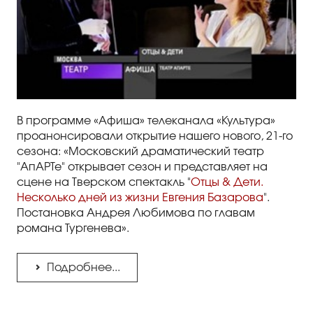
Правила посещения
Правила группового посещения
Порядок возврата билетов
Новости
В программе «Афиша» телеканала «Культура»
Репертуар
проанонсировали открытие нашего нового, 21-го
сезона: «Московский драматический театр
Афиша
"АпАРТе" открывает сезон и представляет на
сцене на Тверском спектакль "
Отцы & Дети.
Билеты
Несколько дней из жизни Евгения Базарова
".
Постановка Андрея Любимова по главам
романа Тургенева».
Контакты
Подробнее...