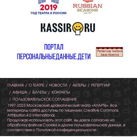
ГЛАВНАЯ
О ТЕАТРЕ
НОВОСТИ
АКТЕРЫ
РЕПЕРТУАР
АФИША
БИЛЕТЫ
КОНТАКТЫ
ПОЛЬЗОВАТЕЛЬСКОЕ СОГЛАШЕНИЕ
1997-2023 Московский драматический театр «АпАРТе». Все
материалы сайта доступны по лицензии: Creative Commons
Attribution 4.0 International.
Продолжая использовать этот сайт, вы даете согласие на
обработку файлов Cookies и других пользовательских данных, в
соответствии с Политикой конфиденциальности.