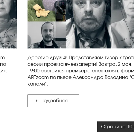
m -
Дорогие друзья! Представляем тизер к трет
 по
серии проекта #невзаперти! Завтра, 2 мая, 
и».
19:00 состоится премьера спектакля в фор
ARTzoom по пьесе Александра Володина "
капали".
Подробнее...
Страница 10 