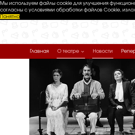
Мы используем файлы cookie для улучшения функциона
согласны с условиями обработки файлов Cookie, изло
Понятно
Главная
О театре
Новости
Репе