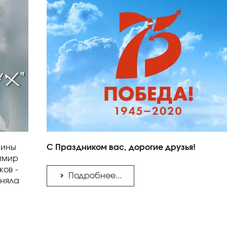
Нины
С Праздником вас, дорогие друзья!
димир
ов -
Подробнее...
еняла