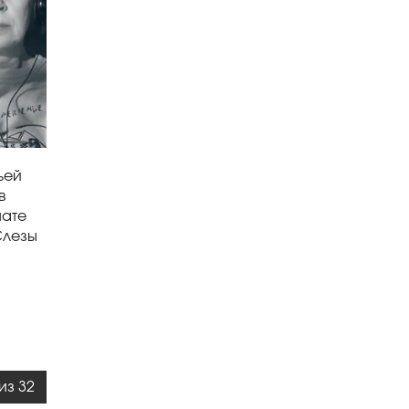
ьей
в
мате
Слезы
из 32