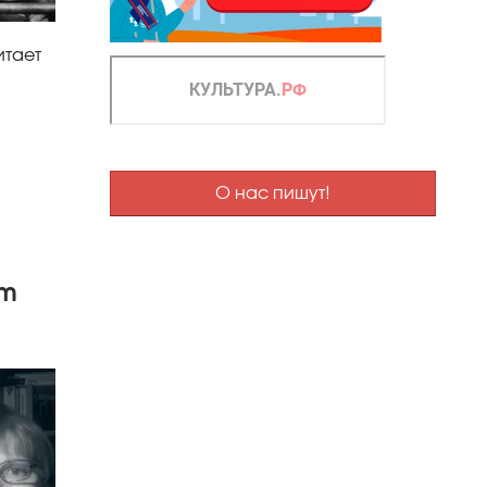
итает
О нас пишут!
om