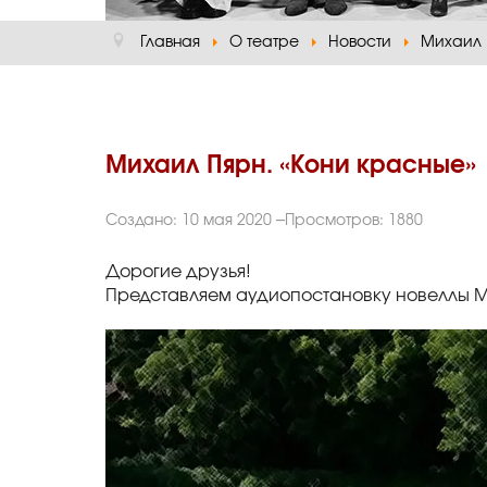
Главная
О театре
Новости
Михаил 
Михаил Пярн. «Кони красные»
Создано: 10 мая 2020
Просмотров: 1880
Дорогие друзья!
Представляем аудиопостановку новеллы М