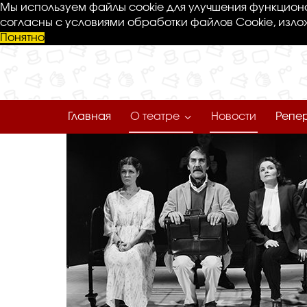
Мы используем файлы cookie для улучшения функциона
согласны с условиями обработки файлов Cookie, изло
Понятно
Главная
О театре
Новости
Репе