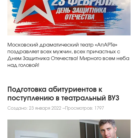
Правила посещения
Правила группового посещения
Порядок возврата билетов
Новости
Московский драматический театр «АпАРТе»
поздравляет всех мужчин, всех причастных с
Репертуар
Днем Защитника Отечества! Мирного всем неба
над головой!
Афиша
Билеты
Подготовка абитуриентов к
поступлению в театральный ВУЗ
Контакты
Создано: 23 января 2022
Просмотров: 1797