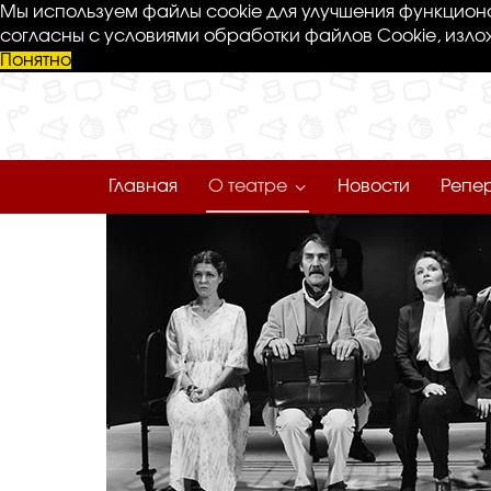
Мы используем файлы cookie для улучшения функциона
согласны с условиями обработки файлов Cookie, изло
Понятно
Главная
О театре
Новости
Репе