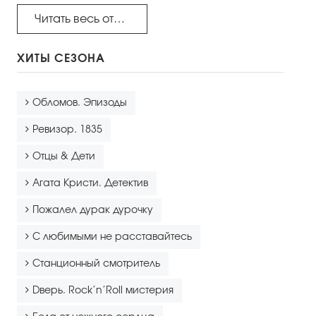
Правила посещения
Читать весь отзыв...
Правила группового посещения
ХИТЫ СЕЗОНА
Порядок возврата билетов
Новости
Обломов. Эпизоды
Репертуар
Ревизор. 1835
Отцы & Дети
Афиша
Агата Кристи. Детектив
Билеты
Пожалел дурак дурочку
Контакты
С любимыми не расставайтесь
Станционный смотритель
Dверь. Rock’n’Roll мистерия