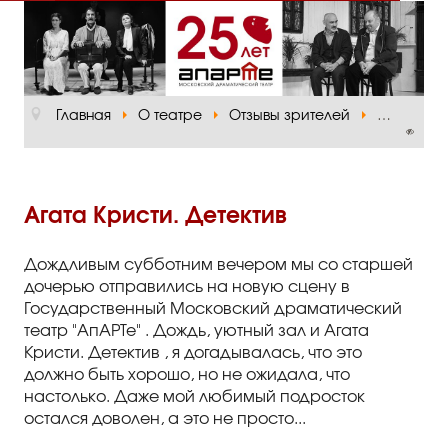
Главная
О театре
Главная
О театре
Отзывы зрителей
Агата Кри
Официальная информация
Руководство
Основная сцена
Агата Кристи. Детектив
Малый зал
Дождливым субботним вечером мы со старшей
Проект «Театр в школе»
дочерью отправились на новую сцену в
Государственный Московский драматический
Отзывы и рецензии
театр "АпАРТе" . Дождь, уютный зал и Агата
Кристи. Детектив , я догадывалась, что это
Пресса
должно быть хорошо, но не ожидала, что
настолько. Даже мой любимый подросток
Отзывы зрителей
остался доволен, а это не просто...