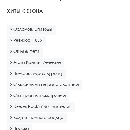
Правила посещения
ХИТЫ СЕЗОНА
Правила группового посещения
Порядок возврата билетов
Обломов. Эпизоды
Новости
Ревизор. 1835
Отцы & Дети
Репертуар
Агата Кристи. Детектив
Афиша
Пожалел дурак дурочку
Билеты
С любимыми не расставайтесь
Контакты
Станционный смотритель
Dверь. Rock’n’Roll мистерия
Беда от нежного сердца
Пробка