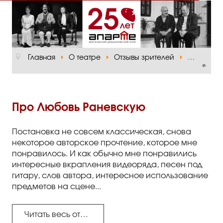
Главная
О театре
Главная
О театре
Отзывы зрителей
Про Любо
Официальная информация
Руководство
Основная сцена
Про Любовь Раневскую
Малый зал
Постановка не совсем классическая, снова
Проект «Театр в школе»
некоторое авторское прочтение, которое мне
понравилось. И как обычно мне понравились
Отзывы и рецензии
интересные вкрапления видеоряда, песен под
гитару, слов автора, интересное использование
Пресса
предметов на сцене...
Отзывы зрителей
Читать весь отзыв...