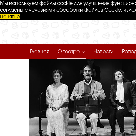
Мы используем файлы cookie для улучшения функциона
согласны с условиями обработки файлов Cookie, изло
Понятно
Главная
О театре
Новости
Репе