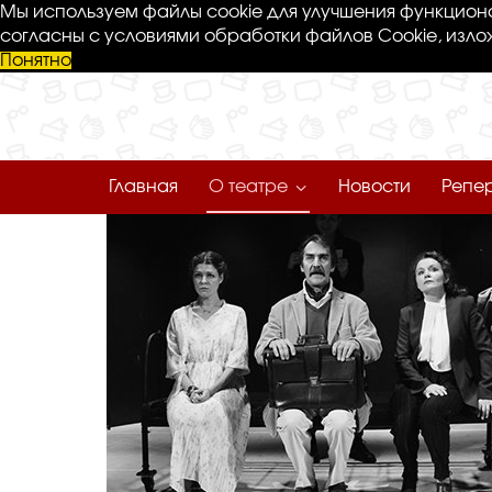
Мы используем файлы cookie для улучшения функциона
согласны с условиями обработки файлов Cookie, изло
Понятно
Главная
О театре
Новости
Репе