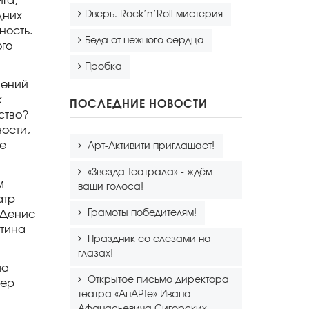
га,
Dверь. Rock’n’Roll мистерия
дних
ность.
Беда от нежного сердца
ого
Пробка
шений
к
ПОСЛЕДНИЕ НОВОСТИ
ство?
ости,
ое
Арт-Активити приглашает!
«Звезда Театрала» - ждём
м
ваши голоса!
атр
Грамоты победителям!
 Денис
стина
Праздник со слезами на
глазах!
ма
Открытое письмо директора
сер
театра «АпАРТе» Ивана