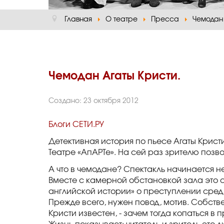
Главная
О театре
Пресса
Чемодан 
Чемодан Агаты Кристи.
Создано: 23 октября 2012
Блоги СЕТИ.РУ
Детективная история по пьесе Агаты Крист
Театре «АпАРТе». На сей раз зрителю позво
А что в чемодане? Спектакль начинается н
Вместе с камерной обстановкой зала это 
английской истории» о преступлении среди 
Прежде всего, нужен повод, мотив. Собств
Кристи известен, - зачем тогда копаться в