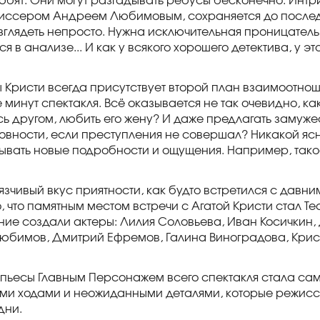
любят. Они могут разгадывать ребусы бесконечно. Интри
жиссером Андреем Любимовым, сохраняется до после
зглядеть непросто. Нужна исключительная проницатель
я в анализе... И как у всякого хорошего детектива, у эт
ты Кристи всегда присутствует второй план взаимоотно
 минут спектакля. Всё оказывается не так очевидно, ка
ясь другом, любить его жену? И даже предлагать замуже
овности, если преступления не совершал? Никакой ясн
ывать новые подробности и ощущения. Например, так
язчивый вкус приятности, как будто встретился с давни
, что памятным местом встречи с Агатой Кристи стал Те
ние создали актеры: Лилия Соловьева, Иван Косичкин,
юбимов, Дмитрий Ефремов, Галина Виноградова, Кри
и пьесы Главным Персонажем всего спектакля стала са
кими ходами и неожиданными деталями, которые режис
дни.