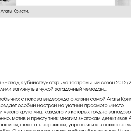
Агаты Кристи.
и «Назад к убийству» открыла театральный сезон 2012/2
лили заглянуть в чужой загадочный чемодан...
еобычно: с показа видеоряда о жизни самой Агаты Крис
создает особый настрой на уютный просмотр «чисто
узкого круга лиц, каждого из которых трудно заподозр
енно, мотив и преступник многим знатокам детективов 
 прошлом, щекотать нервишки, упражняться в психоанал