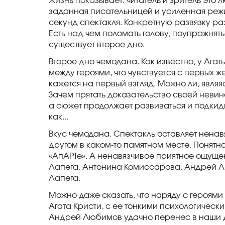
Жизнь показывает: читатель и зритель это 
заданная писательницей и усиленная ре
секунд спектакля. Конкретную развязку ра
Есть над чем поломать голову, поупражнятьс
существует второе дно.
Второе дно чемодана. Как известно, у Ага
между героями, что чувствуется с первых же
кажется на первый взгляд. Можно ли, явля
Зачем прятать доказательство своей невин
а сюжет продолжает развиваться и подкид
как...
Вкус чемодана. Спектакль оставляет ненав
другом в каком-то памятном месте. Понятно
«АпАРТе». А ненавязчивое приятное ощуще
Лапега, Антонина Комиссарова, Андрей Л
Лапега.
Можно даже сказать, что наряду с героям
Агата Кристи, с ее тонкими психологичес
Андрей Любимов удачно перенес в наши 