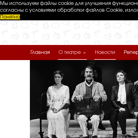
Мы используем файлы cookie для улучшения функциона
согласны с условиями обработки файлов Cookie, изло
Понятно
Главная
О театре
Новости
Репе