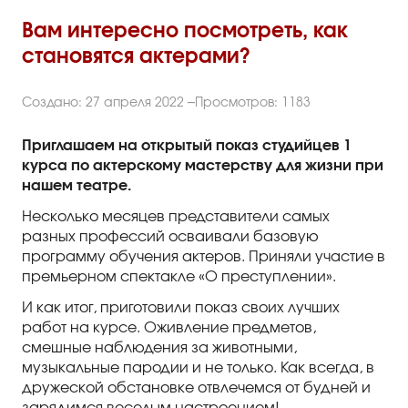
Правила посещения
Вам интересно посмотреть, как
Правила группового посещения
становятся актерами?
Порядок возврата билетов
Создано: 27 апреля 2022
Просмотров: 1183
Новости
Приглашаем на открытый показ студийцев 1
Репертуар
курса по актерскому мастерству для жизни при
нашем театре.
Афиша
Несколько месяцев представители самых
разных профессий осваивали базовую
Билеты
программу обучения актеров. Приняли участие в
премьерном спектакле «О преступлении».
Контакты
И как итог, приготовили показ своих лучших
работ на курсе. Оживление предметов,
смешные наблюдения за животными,
музыкальные пародии и не только. Как всегда, в
дружеской обстановке отвлечемся от будней и