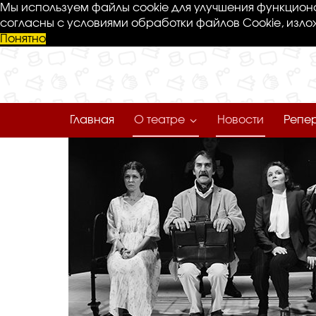
Мы используем файлы cookie для улучшения функциона
согласны с условиями обработки файлов Cookie, изло
Понятно
Главная
О театре
Новости
Репе