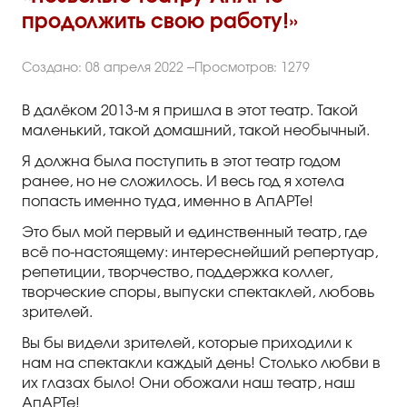
Правила посещения
продолжить свою работу!»
Правила группового посещения
Создано: 08 апреля 2022
Просмотров: 1279
Порядок возврата билетов
В далёком 2013-м я пришла в этот театр. Такой
Новости
маленький, такой домашний, такой необычный.
Я должна была поступить в этот театр годом
Репертуар
ранее, но не сложилось. И весь год я хотела
попасть именно туда, именно в АпАРТе!
Афиша
Это был мой первый и единственный театр, где
всё по-настоящему: интереснейший репертуар,
Билеты
репетиции, творчество, поддержка коллег,
творческие споры, выпуски спектаклей, любовь
Контакты
зрителей.
Вы бы видели зрителей, которые приходили к
нам на спектакли каждый день! Столько любви в
их глазах было! Они обожали наш театр, наш
АпАРТе!