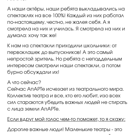
А наши актёры, наши ребята выкладывались на
спектаклях на все 100%! Каждый из них работал
по-настоящему, честно, не жалея себя. А я
смотрела на них и училась. Я смотрела на них и
думала: хочу так же!
К нам на спектакли приходили школьники: от
первоклашек до выпускников! А это самый
непростой зритель. Но ребята с неподдельным
интересом смотрели наши спектакли, а потом
бурно обсуждали их!
А что сейчас?
Сейчас АпАРТе исчезает из театрального мира.
Коллектив театра и все, кто его любит, изо всех
сил стараются убедить важных людей не стирать
с лица земли АпАРТе.
Если вдруг мой голос чем-то поможет, то я скажу:
Дорогие важные люди! Маленькие театры - это