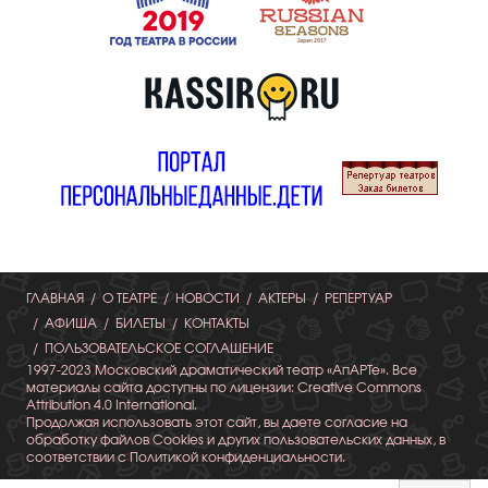
ГЛАВНАЯ
О ТЕАТРЕ
НОВОСТИ
АКТЕРЫ
РЕПЕРТУАР
АФИША
БИЛЕТЫ
КОНТАКТЫ
ПОЛЬЗОВАТЕЛЬСКОЕ СОГЛАШЕНИЕ
1997-2023 Московский драматический театр «АпАРТе». Все
материалы сайта доступны по лицензии: Creative Commons
Attribution 4.0 International.
Продолжая использовать этот сайт, вы даете согласие на
обработку файлов Cookies и других пользовательских данных, в
соответствии с Политикой конфиденциальности.