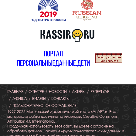
ГЛАВНАЯ
О ТЕАТРЕ
НОВОСТИ
АКТЕРЫ
РЕПЕРТУАР
АФИША
БИЛЕТЫ
КОНТАКТЫ
ПОЛЬЗОВАТЕЛЬСКОЕ СОГЛАШЕНИЕ
1997-2023 Московский драматический театр «АпАРТе». Все
материалы сайта доступны по лицензии: Creative Commons
Attribution 4.0 International.
Продолжая использовать этот сайт, вы даете согласие на
обработку файлов Cookies и других пользовательских данных, в
соответствии с Политикой конфиденциальности.