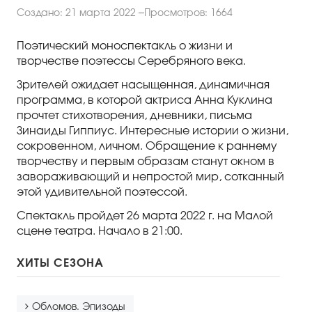
Правила посещения
Создано: 21 марта 2022
Просмотров: 1664
Правила группового посещения
Поэтический моноспектакль о жизни и
Порядок возврата билетов
творчестве поэтессы Серебряного века.
Зрителей ожидает насыщенная, динамичная
Новости
программа, в которой актриса Анна Куклина
прочтет стихотворения, дневники, письма
Репертуар
Зинаиды Гиппиус. Интересные истории о жизни,
сокровенном, личном. Обращение к раннему
Афиша
творчеству и первым образам станут окном в
завораживающий и непростой мир, сотканный
этой удивительной поэтессой.
Билеты
Спектакль пройдет 26 марта 2022 г. на Малой
Контакты
сцене театра. Начало в 21:00.
ХИТЫ СЕЗОНА
Обломов. Эпизоды