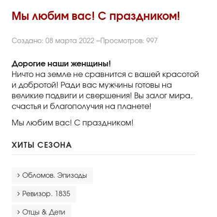
Правила посещения
Мы любим вас! С праздником!
Правила группового посещения
Порядок возврата билетов
Создано: 08 марта 2022
Просмотров: 997
Новости
Дорогие наши женщины!
Ничто на земле не сравнится с вашей красотой
и добротой! Ради вас мужчины готовы на
Репертуар
великие подвиги и свершения! Вы залог мира,
счастья и благополучия на планете!
Афиша
Мы любим вас! С праздником!
Билеты
ХИТЫ СЕЗОНА
Контакты
Обломов. Эпизоды
Ревизор. 1835
Отцы & Дети