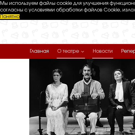
Мы используем файлы cookie для улучшения функциона
согласны с условиями обработки файлов Cookie, изло
Понятно
Главная
О театре
Новости
Репе