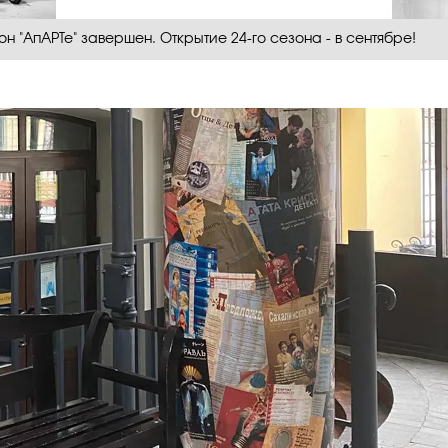
он "АпАРТе" завершен. Открытие 24-го сезона - в сентябре!