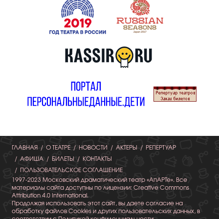
ГЛАВНАЯ
О ТЕАТРЕ
НОВОСТИ
АКТЕРЫ
РЕПЕРТУАР
АФИША
БИЛЕТЫ
КОНТАКТЫ
ПОЛЬЗОВАТЕЛЬСКОЕ СОГЛАШЕНИЕ
1997-2023 Московский драматический театр «АпАРТе». Все
материалы сайта доступны по лицензии: Creative Commons
Attribution 4.0 International.
Продолжая использовать этот сайт, вы даете согласие на
обработку файлов Cookies и других пользовательских данных, в