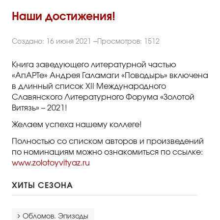
Правила посещения
Наши достижения!
Правила группового посещения
Порядок возврата билетов
Создано: 16 июня 2021
Просмотров: 1512
Новости
Книга заведующего литературной частью
«АпАРТе» Андрея Галамаги «Поводырь» включена
в длинный список XII Международного
Репертуар
Славянского Литературного Форума «Золотой
Витязь» – 2021!
Афиша
Желаем успеха нашему коллеге!
Билеты
Полностью со списком авторов и произведений
по номинациям можно ознакомиться по ссылке:
Контакты
www.zolotoyvityaz.ru
ХИТЫ СЕЗОНА
Обломов. Эпизоды