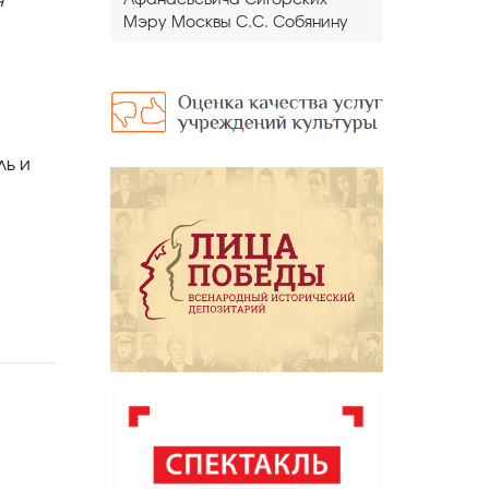
я
Афанасьевича Сигорских
Мэру Москвы С.С. Собянину
ль и