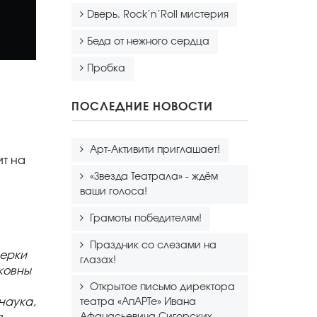
Dверь. Rock’n’Roll мистерия
Беда от нежного сердца
Пробка
ПОСЛЕДНИЕ НОВОСТИ
Арт-Активити приглашает!
ит на
«Звезда Театрала» - ждём
ваши голоса!
Грамоты победителям!
Праздник со слезами на
нерки
глазах!
ковны
Открытое письмо директора
наука,
театра «АпАРТе» Ивана