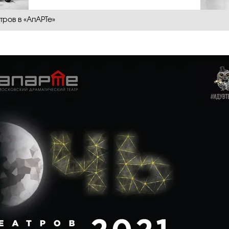
тров в «АпАРТе»