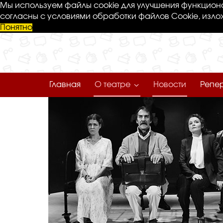
Мы используем файлы cookie для улучшения функциона
согласны с условиями обработки файлов Cookie, изло
Понятно
Главная
О театре
Новости
Репе