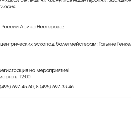
 – какой бы темы ни коснулись наши героини, заставля
гласия.
а России Арина Нестерова;
.
сцентрических эскапад балетмейстерам: Татьяне Генке
егистрация на мероприятие!
арта в 12:00.
5) 697-45-60, 8 (495) 697-33-46