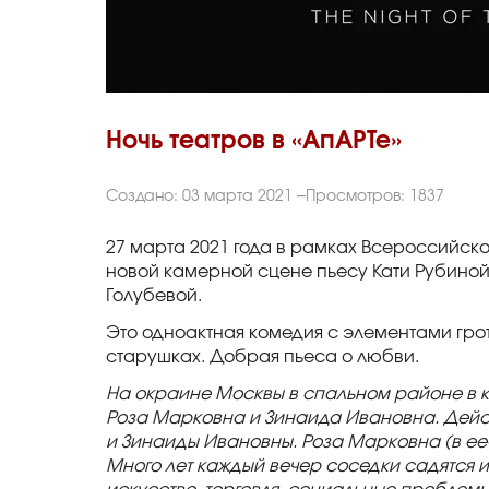
Ночь театров в «АпАРТе»
Создано: 03 марта 2021
Просмотров: 1837
27 марта 2021 года в рамках Всероссийской
новой камерной сцене пьесу Кати Рубино
Голубевой.
Это одноактная комедия с элементами грот
старушках. Добрая пьеса о любви.
На окраине Москвы в спальном районе в 
Роза Марковна и Зинаида Ивановна. Дейст
и Зинаиды Ивановны. Роза Марковна (в ее
Много лет каждый вечер соседки садятся иг