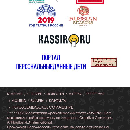
ГЛАВНАЯ
О ТЕАТРЕ
НОВОСТИ
АКТЕРЫ
РЕПЕРТУАР
АФИША
БИЛЕТЫ
КОНТАКТЫ
ПОЛЬЗОВАТЕЛЬСКОЕ СОГЛАШЕНИЕ
1997-2023 Московский драматический театр «АпАРТе». Все
материалы сайта доступны по лицензии: Creative Commons
Attribution 4.0 International.
Продолжая использовать этот сайт, вы даете согласие на