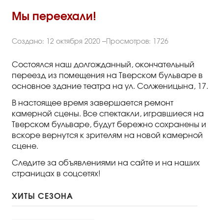
Правила посещения
Мы переехали!
Правила группового посещения
Порядок возврата билетов
Создано: 12 октября 2020
Просмотров: 1726
Новости
Состоялся наш долгожданный, окончательный
переезд из помещения на Тверском бульваре в
основное здание театра на ул. Солженицына, 17.
Репертуар
В настоящее время завершается ремонт
Афиша
камерной сцены. Все спектакли, игравшиеся на
Тверском бульваре, будут бережно сохранены и
вскоре вернутся к зрителям на новой камерной
Билеты
сцене.
Контакты
Следите за объявлениями на сайте и на наших
страницах в соцсетях!
ХИТЫ СЕЗОНА