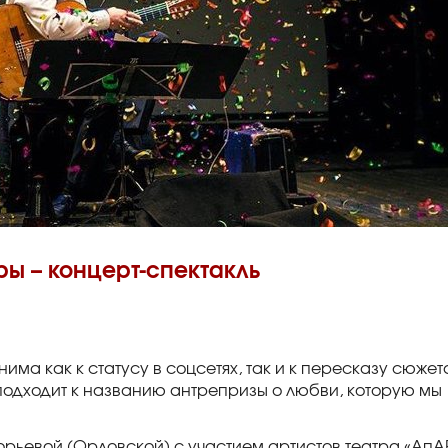
ры – концерт-спектакль
има как к статусу в соцсетях, так и к пересказу сюжет
 подходит к названию антрепризы о любви, которую мы
орьевой (Орловской) с участием артистов театра «АпАР