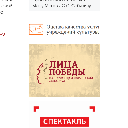
Афанасьевича Сигорских
ровой
Мэру Москвы С.С. Собянину
 с
599