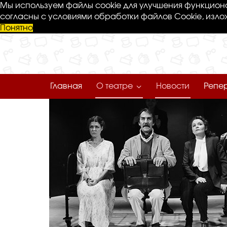
Мы используем файлы cookie для улучшения функциона
согласны с условиями обработки файлов Cookie, изло
Понятно
Главная
О театре
Новости
Репе