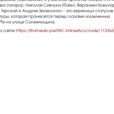
а (гитара), Николая Сивчука (баян), Вероники Кожуха
Терской и Андрея Зеленского – это вереница статусов
туры, которая пронесется перед глазами изумленных
РТе на улице Солженицына.
на сайте
https://iframeab-pre3961.intickets.ru/node/11336