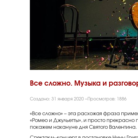
Все сложно. Музыка и разгово
Создано: 31 января 2020
Просмотров: 1886
«Все сложно» – эта расхожая фраза примен
«Ромео и Джульетты», и просто прекрасно
покажем накануне дня Святого Валентина.
Спектакль-концерт в постановке Нины Григ