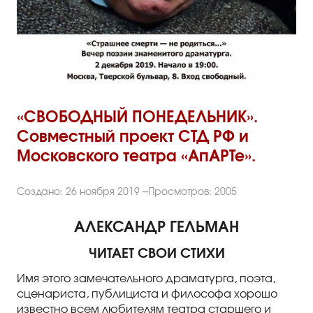
Правила посещения
Правила группового посещения
Порядок возврата билетов
Новости
«СВОБОДНЫЙ ПОНЕДЕЛЬНИК».
Репертуар
Совместный проект СТД РФ и
Московского театра «АпАРТе».
Афиша
Создано: 26 ноября 2019
Просмотров: 2005
Билеты
АЛЕКСАНДР ГЕЛЬМАН
Контакты
ЧИТАЕТ СВОИ СТИХИ
Имя этого замечательного драматурга, поэта,
сценариста, публициста и философа хорошо
известно всем любителям театра старшего и