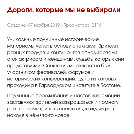
Правила посещения
Дороги, которые мы не выбирали
Правила группового посещения
Порядок возврата билетов
Создано: 07 ноября 2019
Просмотров: 2116
Новости
Уникальные подлинные исторические
материалы легли в основу спектакля. Зрители
разных городов и континентов аплодировали
Репертуар
стоя актрисам и женщинам, судьбы которых они
представляли. Спектакль многократно был
Афиша
участником фестивалей, форумов и
исторических конференций, одна из которых
Билеты
проходила в Гарвардском институте в Бостоне.
Подлинные переживания и настоящие эмоции
Контакты
заставляют зрителей возвращаться и помногу
раз пересматривать спектакль, каждый раз
находя в нём что-то новое.