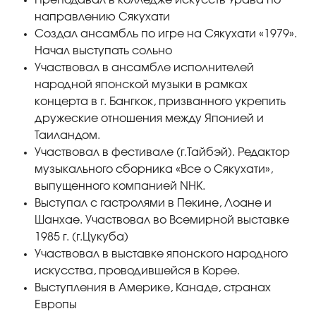
Преподавал в колледже искусств Урава по
направлению Сякухати
Создал ансамбль по игре на Сякухати «1979».
Начал выступать сольно
Участвовал в ансамбле исполнителей
народной японской музыки в рамках
концерта в г. Бангкок, призванного укрепить
дружеские отношения между Японией и
Таиландом.
Участвовал в фестивале (г.Тайбэй). Редактор
музыкального сборника «Все о Сякухати»,
выпущенного компанией NHK.
Выступал с гастролями в Пекине, Лоане и
Шанхае. Участвовал во Всемирной выставке
1985 г. (г.Цукуба)
Участвовал в выставке японского народного
искусства, проводившейся в Корее.
Выступления в Америке, Канаде, странах
Европы