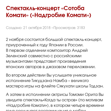
Правила посещения
Спектакль-концерт «Сотоба
Правила группового посещения
Комати» («Надгробие Комати»)
Порядок возврата билетов
Создано: 21 октября 2018
Просмотров: 3183
Новости
2 ноября состоится большой спектакль-концерт,
Репертуар
приуроченный к году Японии в России.
В первом отделении композитор Андрей
Зеленский совместно с российскими
Афиша
музыкантами представит произведения
японских авторов в джазовом переложении.
Билеты
Во втором действии Вы услышите уникальное
исполнение Тикудзана Намба – великого
Контакты
мастера игры на флейте Сякухати школы Тодзан.
А затем в исполнении актрисы Томоми Орита Вы
увидите спектакль«Когда ты остров» (по мотивам
«Надгробие Комати»), в котором четыре времени