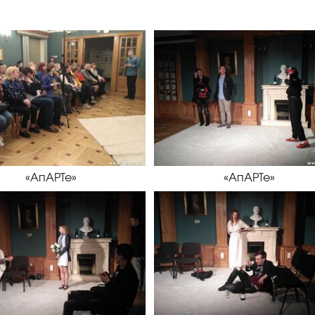
«АпАРТе»
«АпАРТе»