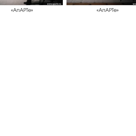
«АпАРТе»
«АпАРТе»