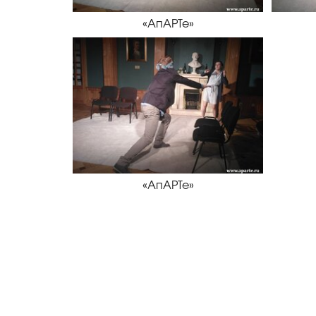
«АпАРТе»
«АпАРТе»