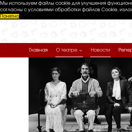
Мы используем файлы cookie для улучшения функциона
согласны с условиями обработки файлов Cookie, изло
Понятно
Главная
О театре
Новости
Репе