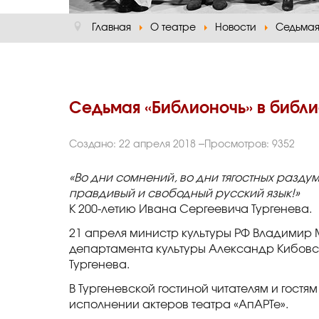
Главная
О театре
Новости
Седьмая 
Седьмая «Библионочь» в библи
Создано: 22 апреля 2018
Просмотров: 9352
«Во дни сомнений, во дни тягостных раздум
правдивый и свободный русский язык!»
К 200-летию Ивана Сергеевича Тургенева.
21 апреля министр культуры РФ Владимир 
департамента культуры Александр Кибовск
Тургенева.
В Тургеневской гостиной читателям и гостя
исполнении актеров театра «АпАРТе».