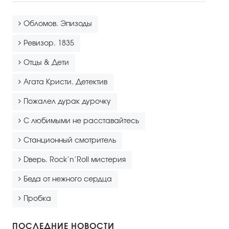
Правила посещения
Правила группового посещения
Обломов. Эпизоды
Порядок возврата билетов
Ревизор. 1835
Отцы & Дети
Новости
Агата Кристи. Детектив
Репертуар
Пожалел дурак дурочку
Афиша
С любимыми не расставайтесь
Станционный смотритель
Билеты
Dверь. Rock’n’Roll мистерия
Контакты
Беда от нежного сердца
Пробка
ПОСЛЕДНИЕ НОВОСТИ