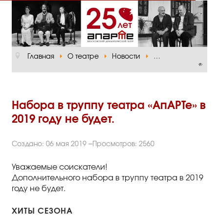
Главная
О театре
Главная
О театре
Новости
Набора в труппу те
Официальная информация
Руководство
Основная сцена
Набора в труппу театра «АпАРТе» в
2019 году не будет.
Малый зал
Проект «Театр в школе»
Создано: 06 мая 2019
Просмотров: 2560
Отзывы и рецензии
Уважаемые соискатели!
Дополнительного набора в труппу театра в 2019
Пресса
году не будет.
Отзывы зрителей
ХИТЫ СЕЗОНА