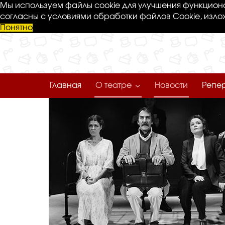
Мы используем файлы cookie для улучшения функциона
согласны с условиями обработки файлов Cookie, изло
Понятно
Главная
О театре
Новости
Репе