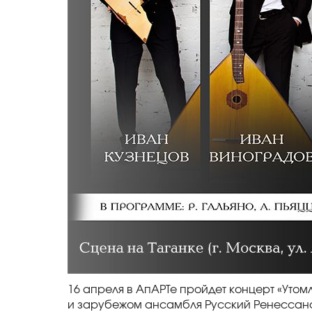
16 апреля в АпАРТе пройдет концерт «Утом
и зарубежом ансамбля Русский Ренессан