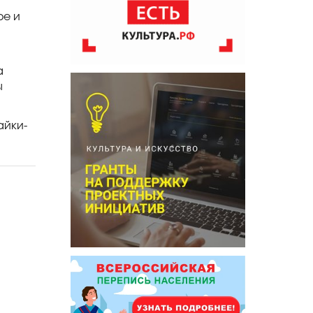
ое и
а
ы
айки-