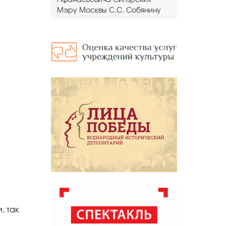
Афанасьевича Сигорских
Мэру Москвы С.С. Собянину
, так