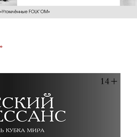
 «Утомлённые FOLK’OM»
»