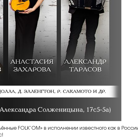
лённые FOLK’OM» в исполнении известного как в России
с!