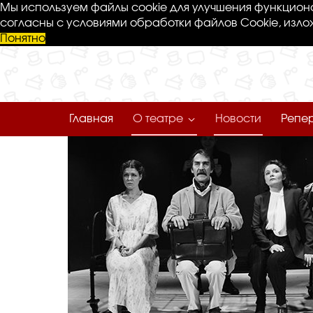
Мы используем файлы cookie для улучшения функциона
согласны с условиями обработки файлов Cookie, изло
Понятно
Главная
О театре
Новости
Репе