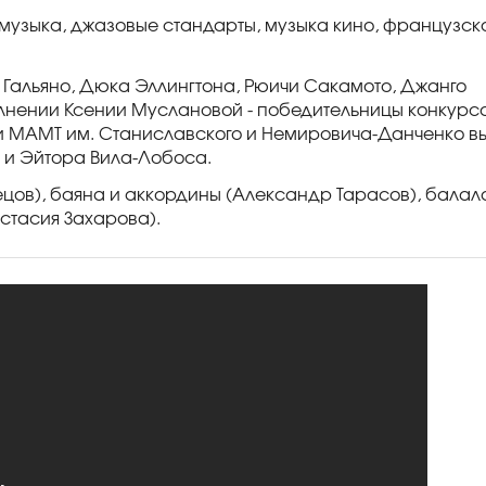
музыка, джазовые стандарты, музыка кино, французск
Гальяно, Дюка Эллингтона, Рюичи Сакамото, Джанго
олнении Ксении Муслановой - победительницы конкурс
стки МАМТ им. Станиславского и Немировича-Данченко в
 и Эйтора Вила-Лобоса.
ецов), баяна и аккордины (Александр Тарасов), балал
стасия Захарова).