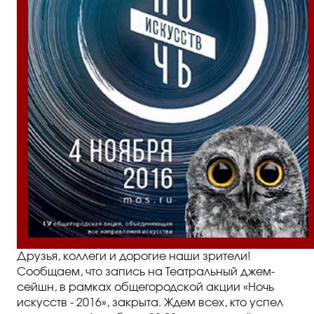
Правила посещения
Правила группового посещения
Порядок возврата билетов
Новости
Репертуар
Афиша
Билеты
Контакты
Друзья, коллеги и дорогие наши зрители!
Сообщаем, что запись на Театральный джем-
сейшн, в рамках общегородской акции «Ночь
искусств - 2016», закрыта. Ждем всех, кто успел