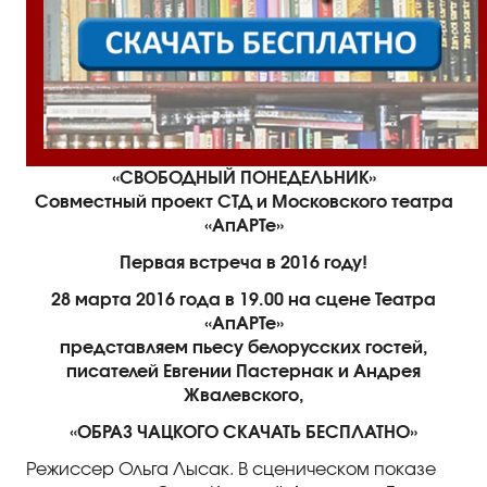
Правила посещения
Правила группового посещения
Порядок возврата билетов
Новости
«СВОБОДНЫЙ ПОНЕДЕЛЬНИК»
Репертуар
Совместный проект СТД и Московского театра
«АпАРТе»
Афиша
Первая встреча в 2016 году!
28 марта 2016 года в 19.00 на сцене Театра
Билеты
«АпАРТе»
представляем пьесу белорусских гостей,
Контакты
писателей Евгении Пастернак и Андрея
Жвалевского,
«ОБРАЗ ЧАЦКОГО СКАЧАТЬ БЕСПЛАТНО»
Режиссер Ольга Лысак. В сценическом показе