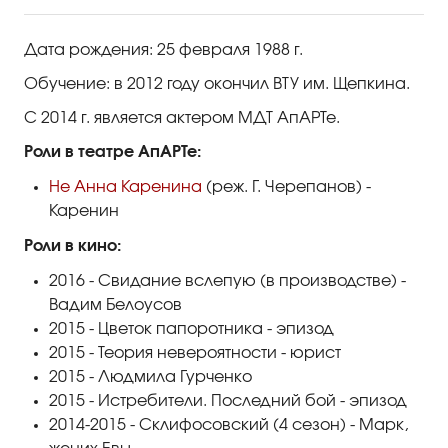
Правила посещения
Правила группового посещения
Дата рождения: 25 февраля 1988 г.
Обучение: в 2012 году окончил ВТУ им. Щепкина.
Порядок возврата билетов
С 2014 г. является актером МДТ АпАРТе.
Новости
Роли в театре АпАРТе:
Репертуар
Не Анна Каренина
(реж. Г. Черепанов) -
Каренин
Афиша
Роли в кино:
Билеты
2016 - Свидание вслепую (в производстве) -
Вадим Белоусов
2015 - Цветок папоротника - эпизод
Контакты
2015 - Теория невероятности - юрист
2015 - Людмила Гурченко
2015 - Истребители. Последний бой - эпизод
2014-2015 - Склифосовский (4 сезон) - Марк,