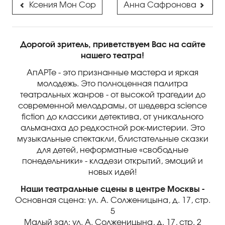
Ксения Мон Сор
Анна Сафронова
Дорогой зритель, приветствуем Вас на сайте
нашего театра!
АпАРТе - это признанные мастера и яркая
молодежь. Это полноценная палитра
театральных жанров - от высокой трагедии до
современной мелодрамы, от шедевра science
fiction до классики детектива, от уникального
альманаха до редкостной рок-мистерии. Это
музыкальные спектакли, блистательные сказки
для детей, неформатные «свободные
понедельники» - кладези открытий, эмоций и
новых идей!
Наши театральные сцены в центре Москвы -
Основная сцена: ул. А. Солженицына, д. 17, стр.
5
Малый зал
: ул. А. Солженицына, д. 17, стр. 2