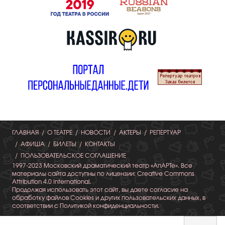
ГЛАВНАЯ
О ТЕАТРЕ
НОВОСТИ
АКТЕРЫ
РЕПЕРТУАР
АФИША
БИЛЕТЫ
КОНТАКТЫ
ПОЛЬЗОВАТЕЛЬСКОЕ СОГЛАШЕНИЕ
1997-2023 Московский драматический театр «АпАРТе». Все
материалы сайта доступны по лицензии: Creative Commons
Attribution 4.0 International.
Продолжая использовать этот сайт, вы даете согласие на
обработку файлов Cookies и других пользовательских данных, в
соответствии с Политикой конфиденциальности.