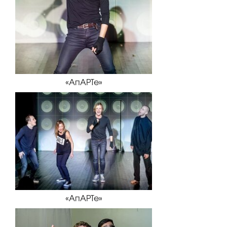
«АпАРТе»
«АпАРТе»