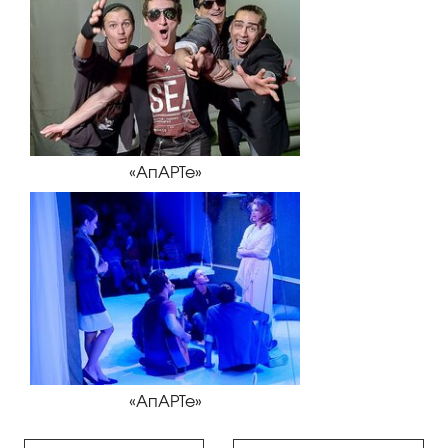
«АпАРТе»
«АпАРТе»