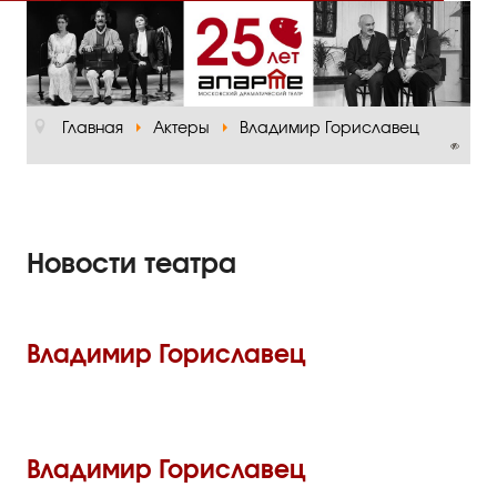
Главная
О театре
Главная
Актеры
Владимир Гориславец
Официальная информация
Руководство
Основная сцена
Новости театра
Малый зал
Проект «Театр в школе»
Владимир Гориславец
Отзывы и рецензии
Пресса
Отзывы зрителей
Владимир Гориславец