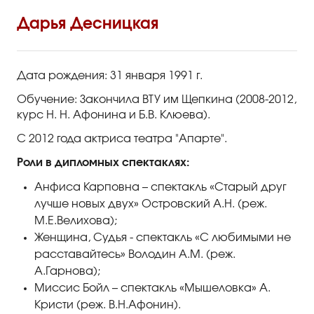
Правила посещения
Дарья Десницкая
Правила группового посещения
Порядок возврата билетов
Дата рождения: 31 января 1991 г.
Новости
Обучение: Закончила ВТУ им Щепкина (2008-2012,
курс Н. Н. Афонина и Б.В. Клюева).
Репертуар
С 2012 года актриса театра "Апарте".
Афиша
Роли в дипломных спектаклях:
Анфиса Карповна – спектакль «Старый друг
Билеты
лучше новых двух» Островский А.Н. (реж.
М.Е.Велихова);
Контакты
Женщина, Судья - спектакль «С любимыми не
расставайтесь» Володин А.М. (реж.
А.Гарнова);
Миссис Бойл – спектакль «Мышеловка» А.
Кристи (реж. В.Н.Афонин).