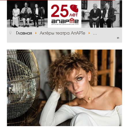
Главная
О театре
Главная
Актёры театра АпАРТе
Дарья Десницка
Официальная информация
Руководство
Основная сцена
Малый зал
Проект «Театр в школе»
Отзывы и рецензии
Пресса
Отзывы зрителей