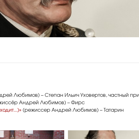
рей Любимов) – Степан Ильич Уховертов, частный пр
жиссёр Андрей Любимов) – Фирс
одит...)»
(режиссер Андрей Любимов) – Татарин