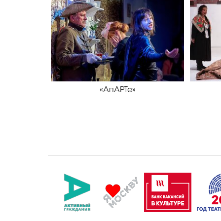
«АпАРТе»