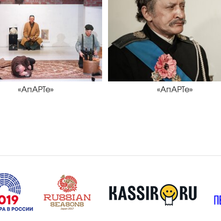
«АпАРТе»
«АпАРТе»