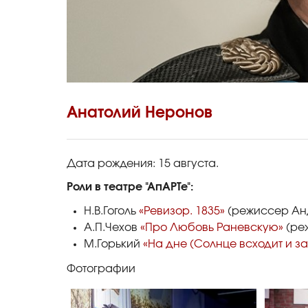
Анатолий Неронов
Дата рождения: 15 августа.
Роли в театре "АпАРТе":
Н.В.Гоголь
«Ревизор. 1835»
(режиссер Анд
А.П.Чехов
«Про Любовь Раневскую»
(ре
М.Горький
«На дне (Солнце всходит и зах
Фотографии