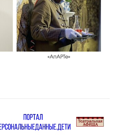
«АпАРТе»